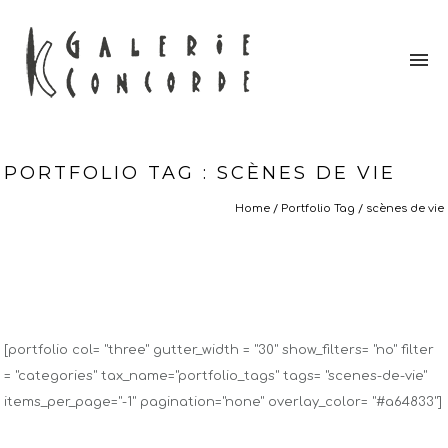
PORTFOLIO TAG : SCÈNES DE VIE
Home
/ Portfolio Tag /
scènes de vie
[portfolio col= "three" gutter_width = "30" show_filters= "no" filter
= "categories" tax_name="portfolio_tags" tags= "scenes-de-vie"
items_per_page="-1" pagination="none" overlay_color= "#a64833"]