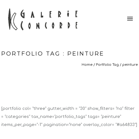
PORTFOLIO TAG : PEINTURE
Home
/ Portfolio Tag /
peinture
[portfolio col= "three" gutter_width = "30" show_filters= "no" filter
= "categories" tax_name="portfolio_tags" tags= "peinture"
items_per_page="-1" pagination="none" overlay_color= "#a64833"]