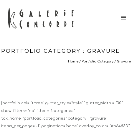
PORTFOLIO CATEGORY : GRAVURE
Home
/ Portfolio Category /
Gravure
[portfolio col= "three" gutter_style="style1" gutter_width = "30"
show_filters= "no" filter = "categories"
tax_name="portfolio_categories" category= "gravure"
items_per_page="-1" pagination="none" overlay_color= "#a64833"]